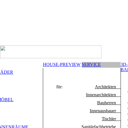
HOUSE-PREVIEW
SERVICE
3D-
BA
BÄDER
für:
Architekten
Innenarchitekten
MÖBEL
Bauherren
Innenausbauer
Tischler
Sanitärfachbetriebe
INNENRÄUME