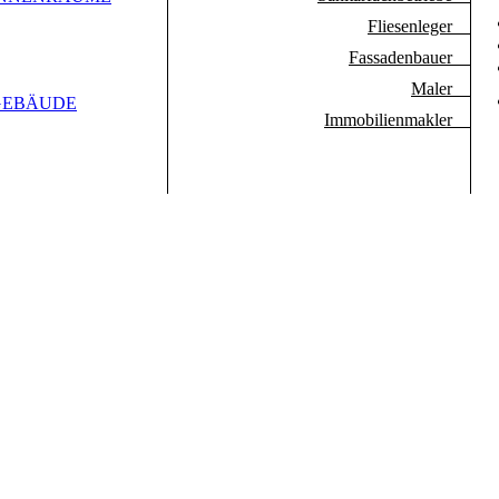
Fliesenleger
Fassadenbauer
Maler
GEBÄUDE
Immobilienmakler